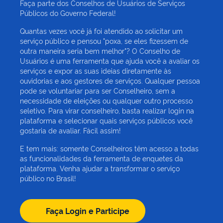
Faça parte dos Conselhos de Usuários de Serviços
O que será do Brasil
Públicos do Governo Federal!
Quantas vezes você já foi atendido ao solicitar um
O uso de inteligência artificial (IA) nos
serviço público e pensou "poxa, se eles fizessem de
estudos.
outra maneira seria bem melhor"? O Conselho de
Usuários é uma ferramenta que ajuda você a avaliar os
Pra onde caminha o ensino no Brasil?
serviços e expor as suas ideias diretamente às
ouvidorias e aos gestores de serviços. Qualquer pessoa
Avaliação da Facilidade de Acesso aos
pode se voluntariar para ser Conselheiro, sem a
Dados do Orçamento Federal
necessidade de eleições ou qualquer outro processo
seletivo. Para virar conselheiro, basta realizar login na
plataforma e selecionar quais serviços públicos você
QUESTIONÁRIO DE AVALIAÇÃO DA ANTT
gostaria de avaliar. Fácil assim!
SOBRE O TRANSPORTE FERROVIÁRIO DE
CARGAS 2026
E tem mais: somente Conselheiros têm acesso a todas
as funcionalidades da ferramenta de enquetes da
QUESTIONÁRIO DE AVALIAÇÃO DA ANTT
plataforma. Venha ajudar a transformar o serviço
SOBRE TRANSPORTE RODOVIÁRIO DE
público no Brasil!
PASSAGEIROS - FRETAMENTO 2026
QUESTIONÁRIO DE AVALIAÇÃO DA ANTT
Faça Login e Participe
SOBRE TRANSPORTE RODOVIÁRIO