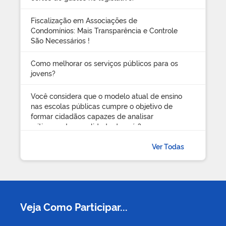
Fiscalização em Associações de
Condomínios: Mais Transparência e Controle
São Necessários !
Como melhorar os serviços públicos para os
jovens?
Você considera que o modelo atual de ensino
nas escolas públicas cumpre o objetivo de
formar cidadãos capazes de analisar
criticamente a realidade do país?
Ver Todas
A liberação de compra de arma, CRAF e guia
de transito deveriam ser feitos em um único
processo com prazo de 30 dias corrido?
O que será do Brasil
Veja Como Participar...
melhorar a ressocialização de detentos